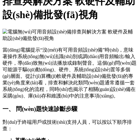
排查與解決方案 軟硬件及輔助
設(shè)備批發(fā)視角
當(dāng)電腦提示“沒(méi)有可用音頻設(shè)備”時(shí)，意味
著操作系統(tǒng)無(wú)法識(shí)別或調(diào)用音頻輸出/輸入
硬件，導(dǎo)致無(wú)法播放或錄制聲音。這個(gè)問(wèn)題
可能源于驅(qū)動(dòng)、硬件、系統(tǒng)設(shè)置等多個
(gè)層面。從計(jì)算機(jī)軟硬件及輔助設(shè)備批發(fā)的專
業(yè)角度來(lái)看，排查和解決此類問(wèn)題通常遵循一套
系統(tǒng)化的流程，同時(shí)也揭示了相關(guān)設(shè)備在
采購(gòu)、庫(kù)存和維護(hù)中的注意事項(xiàng)。
一、 問(wèn)題快速診斷步驟
對(duì)于終端用戶或技術(shù)支持人員，可以按以下順序排
查：