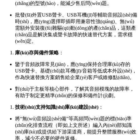
(zhǎng)的型號(hào)，能減少售后問(wèn)題。
批發(fā)外置USB聲卡、USB耳機(jī)等輔助音頻設(shè)備
時(shí)，應(yīng)選擇即插即用兼容性強(qiáng)、無(wú)
需額外安裝復(fù)雜驅(qū)動(dòng)的產(chǎn)品，這類產
(chǎn)品是解決集成聲卡故障的快速替代方案，需求穩
(wěn)定。
庫(kù)存與備件策略
：
鑒于音頻故障常見(jiàn)，應(yīng)保持合理庫(kù)存的
USB聲卡、基礎(chǔ)款耳機(jī)/音箱等低成本外設(shè)，
作為快速替換方案銷售給企業(yè)客戶或維修點(diǎn)。
對(duì)于主板等核心部件，了解其音頻模塊的故障率，
有助于制定更精準(zhǔn)的保修和備件計(jì)劃。
技術(shù)支持知識(shí)庫(kù)建設(shè)
：
將“無(wú)音頻設(shè)備”等高頻問(wèn)題的標(biāo)準
(zhǔn)化排查流程（即如上文所述）編入內(nèi)部知識
(shí)庫(kù)或提供給下游渠道商，能提升整體服務(wù)效
率，減少不必要的硬件返修。