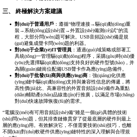
三、 終極解決方案建議
對(duì)于普通用戶
：遵循“物理連接→驅(qū)動(dòng)重
裝→系統(tǒng)設(shè)置→外置設(shè)備測(cè)試”的流
程，大部分問(wèn)題可解決。USB音頻設(shè)備是規
(guī)避集成聲卡問(wèn)題的利器。
對(duì)于企業(yè)IT管理員
：通過(guò)域策略或部署工
具統(tǒng)一管理驅(qū)動(dòng)程序，采購(gòu)時(shí)優
(yōu)先選擇驅(qū)動(dòng)支持良好的硬件型號(hào)，并
為關(guān)鍵崗位配備USB聲卡作為應(yīng)急備件。
對(duì)于批發(fā)商與供應(yīng)商
：強(qiáng)化供應
(yīng)鏈中驅(qū)動(dòng)支持與兼容性信息的傳遞，將
高性價(jià)比、高兼容性的外置音頻設(shè)備作為重點
(diǎn)輔助產(chǎn)品線進(jìn)行推廣，以滿足市場(chǎng)
對(duì)快速故障恢復(fù)的需求。
“電腦沒(méi)有可用音頻設(shè)備”雖是一個(gè)具體的技術
(shù)問(wèn)題，但其排查鏈條貫穿了從最底層的硬件到最上
層的應(yīng)用。有效解決它，不僅需要技術(shù)技巧，也離
不開(kāi)對(duì)軟硬件供應(yīng)鏈特性的深入理解與合理規