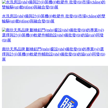
水洗房設(shè)備與計(jì)算機(jī)軟硬件 批發(fā)市場(chǎng)的雙
輪驅(qū)動(dòng)與融合發(fā)展
廊坊天馬品牌 斷橋鋁門(mén)窗設(shè)備批發(fā)的專業(yè)選
擇與計(jì)算機(jī)軟硬件輔助設(shè)備批發(fā)的協(xié)同發(fā)
展