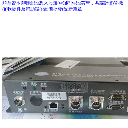
順為資本與聯(lián)想入股無(wú)問(wèn)芯穹，共謀計(jì)算機
(jī)軟硬件及輔助設(shè)備批發(fā)新篇章