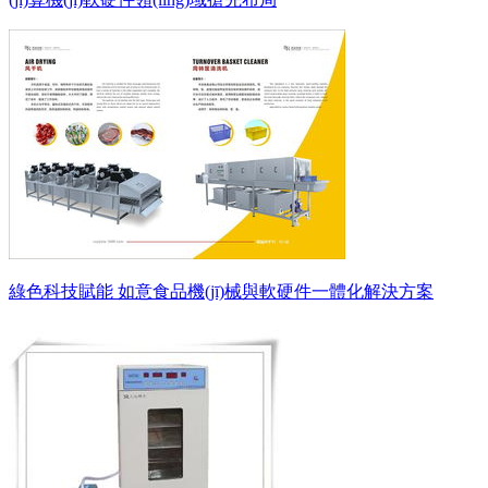
綠色科技賦能 如意食品機(jī)械與軟硬件一體化解決方案