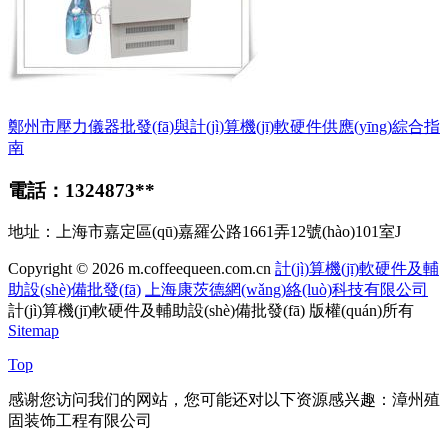
鄭州市壓力儀器批發(fā)與計(jì)算機(jī)軟硬件供應(yīng)綜合指
南
電話：1324873**
地址：上海市嘉定區(qū)嘉羅公路1661弄12號(hào)101室J
Copyright © 2026
m.coffeequeen.com.cn
計(jì)算機(jī)軟硬件及輔
助設(shè)備批發(fā)
上海康茨德網(wǎng)絡(luò)科技有限公司
計(jì)算機(jī)軟硬件及輔助設(shè)備批發(fā)
版權(quán)所有
Sitemap
Top
感谢您访问我们的网站，您可能还对以下资源感兴趣：漳州殖
固装饰工程有限公司