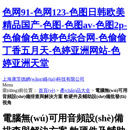
色网91-色网123-色图日韩欧美
精品国产-色图-色图av-色图2p-
色偷偷色婷婷色综合网-色偷偷
丁香五月天-色婷亚洲网站-色
婷亚洲天堂
上海康茨德網(wǎng)絡(luò)科技有限公司
Menu
當(dāng)前位置：
首頁(yè)
>
產(chǎn)品大全
>
電腦無(wú)可用
音頻設(shè)備排查與解決方案 軟硬件及輔助設(shè)備批發(fā)
視角
電腦無(wú)可用音頻設(shè)備