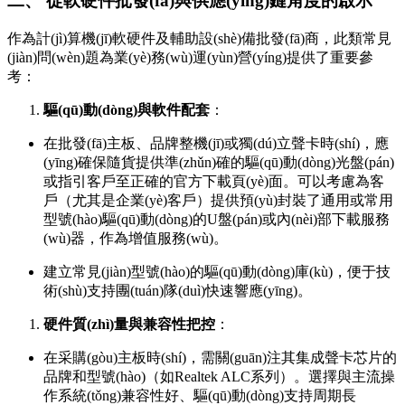
二、 從軟硬件批發(fā)與供應(yīng)鏈角度的啟示
作為計(jì)算機(jī)軟硬件及輔助設(shè)備批發(fā)商，此類常見
(jiàn)問(wèn)題為業(yè)務(wù)運(yùn)營(yíng)提供了重要參
考：
驅(qū)動(dòng)與軟件配套
：
在批發(fā)主板、品牌整機(jī)或獨(dú)立聲卡時(shí)，應
(yīng)確保隨貨提供準(zhǔn)確的驅(qū)動(dòng)光盤(pán)
或指引客戶至正確的官方下載頁(yè)面。可以考慮為客
戶（尤其是企業(yè)客戶）提供預(yù)封裝了通用或常用
型號(hào)驅(qū)動(dòng)的U盤(pán)或內(nèi)部下載服務
(wù)器，作為增值服務(wù)。
建立常見(jiàn)型號(hào)的驅(qū)動(dòng)庫(kù)，便于技
術(shù)支持團(tuán)隊(duì)快速響應(yīng)。
硬件質(zhì)量與兼容性把控
：
在采購(gòu)主板時(shí)，需關(guān)注其集成聲卡芯片的
品牌和型號(hào)（如Realtek ALC系列）。選擇與主流操
作系統(tǒng)兼容性好、驅(qū)動(dòng)支持周期長