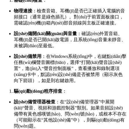
基礎(chǔ)檢查
：
物理連接
：檢查音箱、耳機(jī)是否已正確插入電腦的音
頻接口（通常是綠色插孔）。對(duì)于前置面板接口，
需確認(rèn)機(jī)箱內(nèi)部音頻線與主板正確連接。
設(shè)備開(kāi)關(guān)與音量
：確認(rèn)外置音箱、
耳機(jī)是否已開(kāi)啟電源，且系統(tǒng)音量未靜音、
未被調(diào)至最低。
設(shè)備禁用
：在Windows系統(tǒng)中，右鍵點(diǎn)擊
任務(wù)欄聲音圖標(biāo)，選擇“打開(kāi)聲音設(shè)
置”，進(jìn)入“聲音控制面板”，查看播放和錄制選項
(xiàng)卡中，默認(rèn)設(shè)備是否被禁用（顯示灰色
向下箭頭），如是則右鍵啟用。
驅(qū)動(dòng)程序排查
：
設(shè)備管理器檢查
：在“設(shè)備管理器”中展開
(kāi)“聲音、視頻和游戲控制器”類別。如果音頻設(shè)
備帶有黃色感嘆號(hào)、問(wèn)號(hào)，或根本不存在
（可能顯示在“其他設(shè)備”中），則驅(qū)動(dòng)有
問(wèn)題。