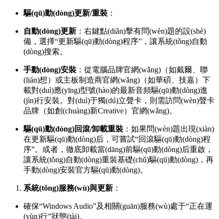
驅(qū)動(dòng)更新/重裝
：
自動(dòng)更新
：右鍵點(diǎn)擊有問(wèn)題的設(shè)
備，選擇“更新驅(qū)動(dòng)程序”，讓系統(tǒng)自動
(dòng)搜索。
手動(dòng)安裝
：從電腦品牌官網(wǎng)（如戴爾、聯
(lián)想）或主板制造商官網(wǎng)（如華碩、技嘉）下
載對(duì)應(yīng)型號(hào)的最新音頻驅(qū)動(dòng)進
(jìn)行安裝。對(duì)于獨(dú)立聲卡，則需訪問(wèn)聲卡
品牌（如創(chuàng)新Creative）官網(wǎng)。
驅(qū)動(dòng)回滾/卸載重裝
：如果問(wèn)題出現(xiàn)
在更新驅(qū)動(dòng)后，可嘗試“回滾驅(qū)動(dòng)程
序”。或者，徹底卸載當(dāng)前驅(qū)動(dòng)后重啟，
讓系統(tǒng)自動(dòng)重裝基礎(chǔ)驅(qū)動(dòng)，再
手動(dòng)安裝官方驅(qū)動(dòng)。
系統(tǒng)服務(wù)與更新
：
確保“Windows Audio”及相關(guān)服務(wù)處于“正在運
(yùn)行”狀態(tài)。