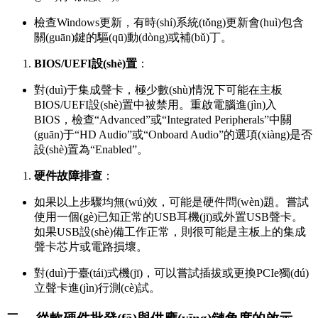
檢查Windows更新，有時(shí)系統(tǒng)更新會(huì)包含
關(guān)鍵的驅(qū)動(dòng)或補(bǔ)丁。
BIOS/UEFI設(shè)置
：
對(duì)于集成聲卡，極少數(shù)情況下可能在主板
BIOS/UEFI設(shè)置中被禁用。重啟電腦進(jìn)入
BIOS，檢查“Advanced”或“Integrated Peripherals”中關
(guān)于“HD Audio”或“Onboard Audio”的選項(xiàng)是否
設(shè)置為“Enabled”。
硬件故障排查
：
如果以上步驟均無(wú)效，可能是硬件問(wèn)題。嘗試
使用一個(gè)已知正常的USB耳機(jī)或外置USB聲卡。
如果USB設(shè)備工作正常，則很可能是主板上的集成
聲卡芯片或電路損壞。
對(duì)于臺(tái)式機(jī)，可以嘗試插拔或更換PCIe獨(dú)
立聲卡進(jìn)行測(cè)試。