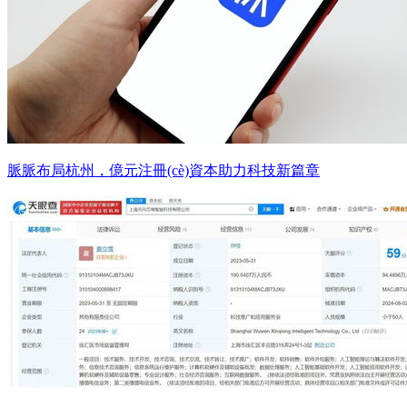
脈脈布局杭州，億元注冊(cè)資本助力科技新篇章