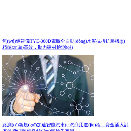
無(wú)錫建儀TYE-300D電腦全自動(dòng)水泥抗折抗壓機(jī)
精準(zhǔn)高效，助力建材檢測(cè)
路測(cè)新規(guī)加速智能汽車(chē)商用進(jìn)程，資金涌入計
(jì)算機(jī)軟硬件領(lǐng)域搶先布局