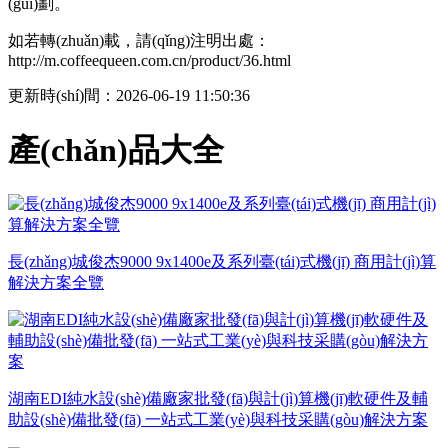
(guī)劃。
如若轉(zhuǎn)載，請(qǐng)注明出處：
http://m.coffeequeen.com.cn/product/36.html
更新時(shí)間：2026-06-19 11:50:36
產(chǎn)品大全
長(zhǎng)城俊杰9000 9x1400e及系列臺(tái)式機(jī) 商用計(jì)算
解決方案全覽
湖南EDI純水設(shè)備廠家批發(fā)與計(jì)算機(jī)軟硬件及輔
助設(shè)備批發(fā) 一站式工業(yè)與科技采購(gòu)解決方案